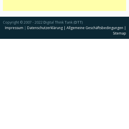
Copyright © 2007 - 2022
D
igital
T
hink
T
ank (
DTT
)
Impressum
|
Datenschutzerklärung |
Allgemeine Geschäftsbedingungen |
Sitemap