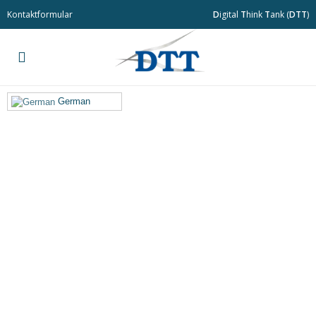
Kontaktformular
D
igital
T
hink
T
ank (
DTT
)
German