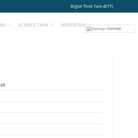
D
igital
T
hink
T
ank (
DTT
)
ING
SCIENCE TANK
WEBDESIGN
German
elt