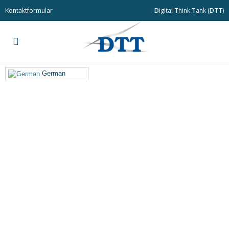
Kontaktformular
D
igital
T
hink
T
ank (
DTT
)
German