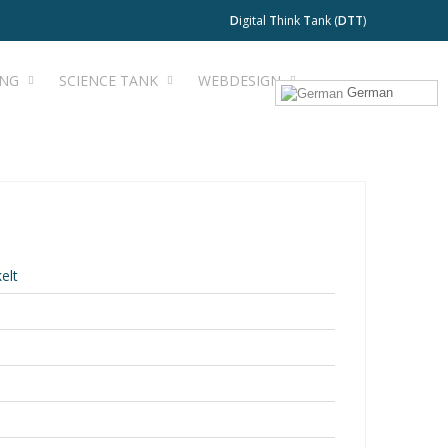
D
igital
T
hink
T
ank (
DTT
)
ING
SCIENCE TANK
WEBDESIGN
German
elt