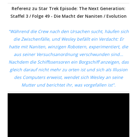
Referenz zu Star Trek Episode: The Next Generation:
Staffel 3 / Folge 49 - Die Macht der Naniten / Evolution
"Während die Crew nach den Ursachen sucht, häufen sich
die Zwischenfälle, und Wesley befällt ein Verdacht: Er
hatte mit Naniten, winzigen Robotern, experimentiert, die
aus seiner Versuchsanordnung verschwunden sind...
Nachdem die Schiffssensoren ein Borgschiff anzeigen, das
gleich darauf nicht mehr zu orten ist und sich als Illusion
des Computers erweist, wendet sich Wesley an seine
Mutter und berichtet ihr, was vorgefallen ist".