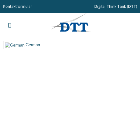
Kontaktformular
D
igital
T
hink
T
ank (
DTT
)
German