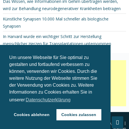
Das Wissen, wie Informationen im Gehirn übertragen werden,
wird zur Behandlung neurodegenerativer Krankheiten beitragen
Künstliche Synapsen 10.000 Mal schneller als biologische
Synapsen
In Harvard wurde ein wichtiger Schritt zur Herstellung
menschlicher Herzen für Transplantationen unternommen
Um unsere Webseite für Sie optimal zu
gestalten und fortlaufend verbessern zu
können, verwenden wir Cookies. Durch die
weitere Nutzung der Webseite stimmen Sie
der Verwendung von Cookies zu. Weitere
Informationen zu Cookies erhalten Sie in
unserer
Datenschutzerklärung
Cookies ablehnen
Cookies zulassen
Copyright © 2007 - 2022
D
igital
T
hink
T
ank (
DTT
)
Impressum
|
Datenschutzerklärung |
Allgemeine Geschäftsbedingungen |
Sitemap