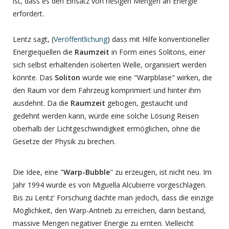
ist, dass es den Einsatz von riesigen Mengen an Energie
erfordert.
Lentz sagt, (
Veröffentlichung
) dass mit Hilfe konventioneller
Energiequellen die
Raumzeit
in Form eines Solitons, einer
sich selbst erhaltenden isolierten Welle, organisiert werden
könnte. Das
Soliton
würde wie eine "Warpblase" wirken, die
den Raum vor dem Fahrzeug komprimiert und hinter ihm
ausdehnt. Da die
Raumzeit
gebogen, gestaucht und
gedehnt werden kann, würde eine solche Lösung Reisen
oberhalb der Lichtgeschwindigkeit ermöglichen, ohne die
Gesetze der Physik zu brechen.
Die Idee, eine "
Warp-Bubble
" zu erzeugen, ist nicht neu. Im
Jahr 1994 wurde es von Miguella Alcubierre vorgeschlagen.
Bis zu Lentz' Forschung dachte man jedoch, dass die einzige
Möglichkeit, den Warp-Antrieb zu erreichen, darin bestand,
massive Mengen negativer Energie zu ernten. Vielleicht