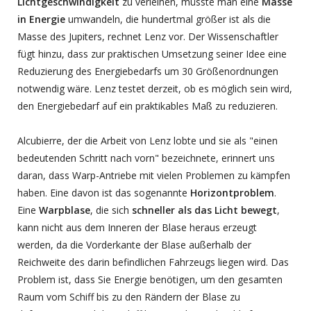
Lichtgeschwindigkeit
zu verleihen, müsste man eine
Masse
in Energie
umwandeln, die hundertmal größer ist als die
Masse des Jupiters, rechnet Lenz vor. Der Wissenschaftler
fügt hinzu, dass zur praktischen Umsetzung seiner Idee eine
Reduzierung des Energiebedarfs um 30 Größenordnungen
notwendig wäre. Lenz testet derzeit, ob es möglich sein wird,
den Energiebedarf auf ein praktikables Maß zu reduzieren.
Alcubierre, der die Arbeit von Lenz lobte und sie als "einen
bedeutenden Schritt nach vorn" bezeichnete, erinnert uns
daran, dass Warp-Antriebe mit vielen Problemen zu kämpfen
haben. Eine davon ist das sogenannte
Horizontproblem
.
Eine
Warpblase
, die sich
schneller als das Licht bewegt
,
kann nicht aus dem Inneren der Blase heraus erzeugt
werden, da die Vorderkante der Blase außerhalb der
Reichweite des darin befindlichen Fahrzeugs liegen wird. Das
Problem ist, dass Sie Energie benötigen, um den gesamten
Raum vom Schiff bis zu den Rändern der Blase zu