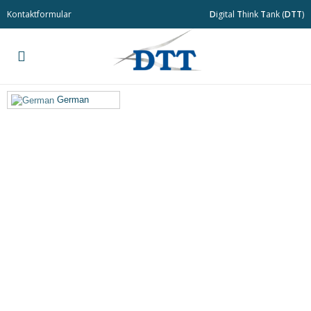
Kontaktformular
D
igital
T
hink
T
ank (
DTT
)
German