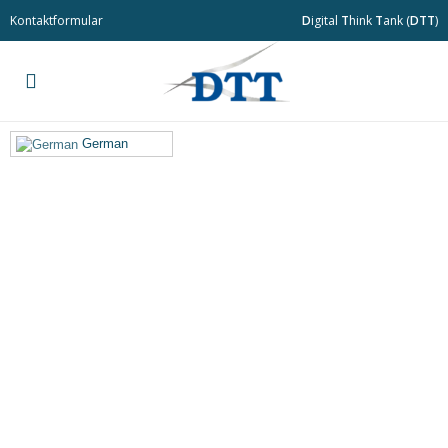
Kontaktformular
D
igital
T
hink
T
ank (
DTT
)
German