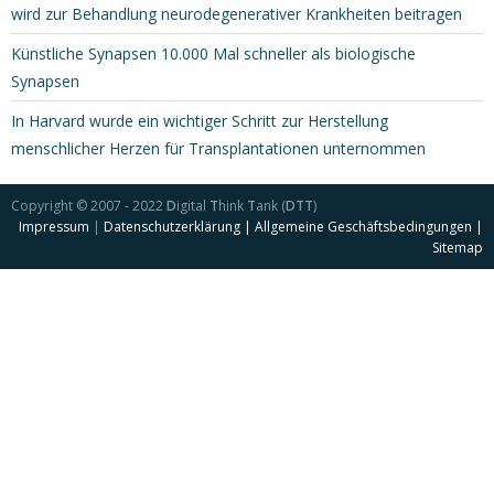
wird zur Behandlung neurodegenerativer Krankheiten beitragen
Künstliche Synapsen 10.000 Mal schneller als biologische
Synapsen
In Harvard wurde ein wichtiger Schritt zur Herstellung
menschlicher Herzen für Transplantationen unternommen
Copyright © 2007 - 2022
D
igital
T
hink
T
ank (
DTT
)
Impressum
|
Datenschutzerklärung |
Allgemeine Geschäftsbedingungen |
Sitemap